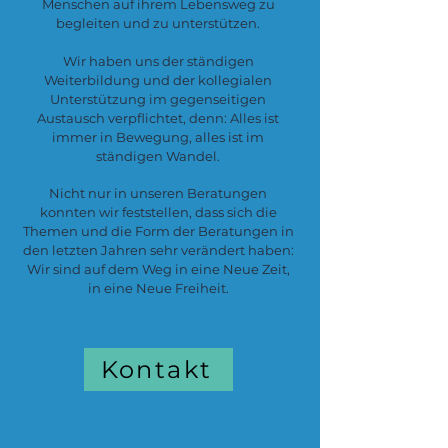
Menschen auf ihrem Lebensweg zu
begleiten und zu unterstützen.
Wir haben uns der ständigen
Weiterbildung und der kollegialen
Unterstützung im gegenseitigen
Austausch verpflichtet, denn: Alles ist
immer in Bewegung, alles ist im
ständigen Wandel.
Nicht nur in unseren Beratungen
konnten wir feststellen, dass sich die
Themen und die Form der Beratungen in
den letzten Jahren sehr verändert haben:
Wir sind auf dem Weg in eine Neue Zeit,
in eine Neue Freiheit.
Kontakt